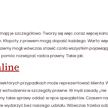
ają je szczegółowo. Tworzy się więc coraz więcej kance
ch. Kłopoty z prawem mogą dopaść każdego. Warto wię
dziemy mogli wówczas stawić czoła wszystkim pojawiaj
 pomóc rozwiązać radca prawny. Takie jak:
line
niektórych przypadkach może reprezentować klienta. W
ez wchodzenia w szczegóły prawne. W myśl zasady „nie
limy takie sprawy oddać w ręce specjalistów. Czasem n
że wydarzyć bez naszego udziału. Wówczas trzeba sob