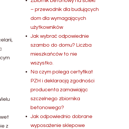
Zbiornik betonowy na ścieki
– przewodnik dla budujących
dom dla wymagających
użytkowników
Jak wybrać odpowiednie
larii,
szambo do domu? Liczba
c
mieszkańców to nie
ącym
wszystko.
Na czym polega certyfikat
PZH i deklaracją zgodności
producenta zamawiając
szczelnego zbiornika
ielu
betonowego?
Jak odpowiednio dobrane
awet
wyposażenie sklepowe
ie z