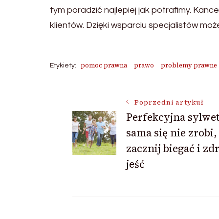
tym poradzić najlepiej jak potrafimy. Kan
klientów. Dzięki wsparciu specjalistów m
pomoc prawna
prawo
problemy prawne
Etykiety:
Nawigacja
Poprzedni artykuł
Perfekcyjna sylwe
sama się nie zrobi,
wpisu
zacznij biegać i z
jeść