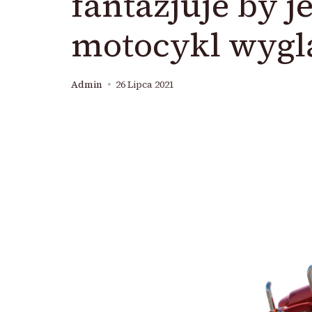
fantazjuje by j
motocykl wyglą
Admin
26 Lipca 2021