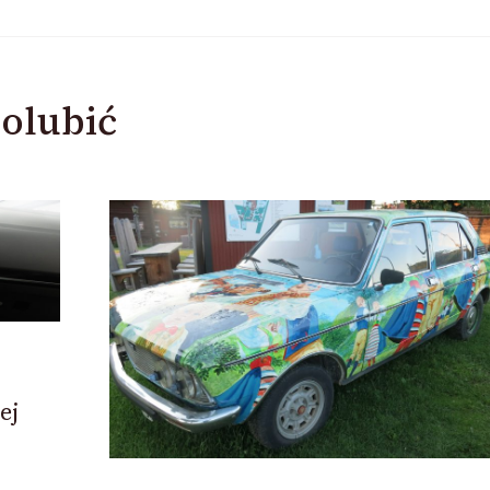
olubić
ej