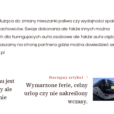
użąca do zmiany mieszanki paliwa czy wydajności spal
e fachowców. Swoje dokonania ale także innych można
ch dla tiunngujacych auta osobowe ale także auta cię
praszamy na stronę partnera gdzie można dowiedzieć si
.pl
Następny artykuł
 jest
Wymarzone ferie, celny
y ale
urlop czy nie nakreślony
nie
wczasy.