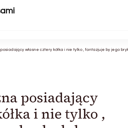
sami
siadający własne cztery kółka i nie tylko , fantazjuje by jego bryk
na posiadający
ółka i nie tylko ,