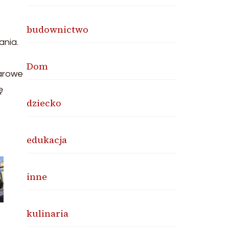
budownictwo
ania.
Dom
żarowe
ę
dziecko
edukacja
inne
kulinaria