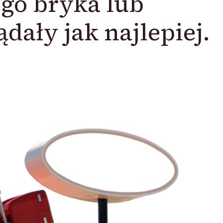
ego bryka lub
dały jak najlepiej.