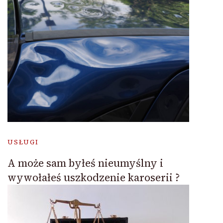
USŁUGI
A może sam byłeś nieumyślny i
wywołałeś uszkodzenie karoserii ?