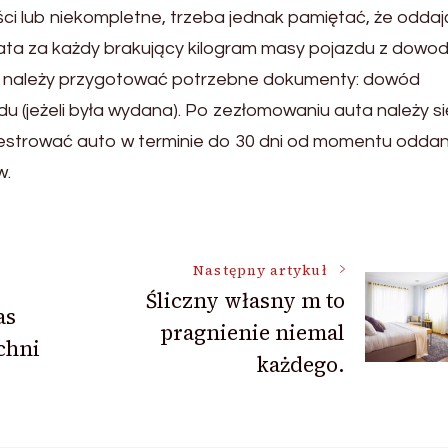
 lub niekompletne, trzeba jednak pamiętać, że oddaj
łata za każdy brakujący kilogram masy pojazdu z dowo
a należy przygotować potrzebne dokumenty: dowód
du (jeżeli była wydana). Po zezłomowaniu auta należy si
ejestrować auto w terminie do 30 dni od momentu oddan
w.
Następny artykuł
Śliczny własny m to
as
pragnienie niemal
chni
każdego.