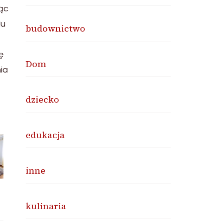
ąc
du
budownictwo
ę
Dom
ia
dziecko
edukacja
inne
kulinaria