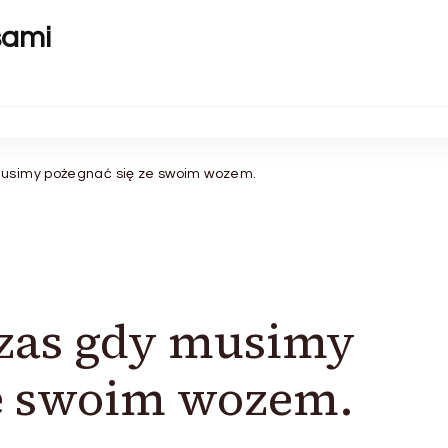
sami
musimy pożegnać się ze swoim wozem.
czas gdy musimy
ze swoim wozem.