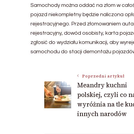
Samochody można oddać na złom w całości
pojazd niekompletny będzie naliczona op
rejestracyjnego. Przed złomowaniem aut
rejestracyjny, dowód osobisty, karta pojaz
zgłosić do wydziału komunikacji, aby wyr
samochodu do stacji demontażu pojazdó
Nawigacja
Poprzedni artykuł
Meandry kuchni
polskiej, czyli co n
wpisu
wyróżnia na tle ku
innych narodów