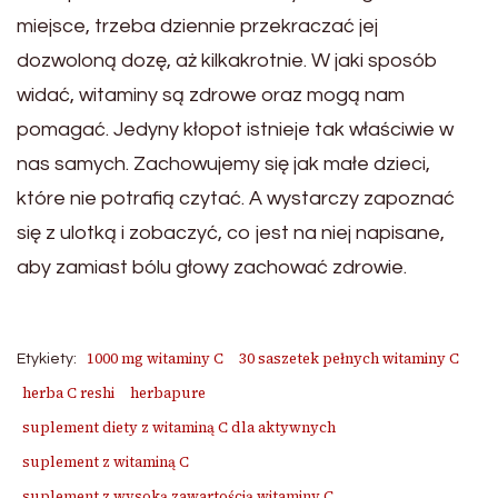
miejsce, trzeba dziennie przekraczać jej
dozwoloną dozę, aż kilkakrotnie. W jaki sposób
widać, witaminy są zdrowe oraz mogą nam
pomagać. Jedyny kłopot istnieje tak właściwie w
nas samych. Zachowujemy się jak małe dzieci,
które nie potrafią czytać. A wystarczy zapoznać
się z ulotką i zobaczyć, co jest na niej napisane,
aby zamiast bólu głowy zachować zdrowie.
1000 mg witaminy C
30 saszetek pełnych witaminy C
Etykiety:
herba C reshi
herbapure
suplement diety z witaminą C dla aktywnych
suplement z witaminą C
suplement z wysoką zawartością witaminy C