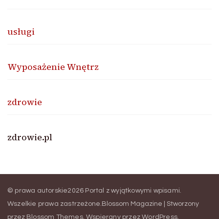
usługi
Wyposażenie Wnętrz
zdrowie
zdrowie.pl
© prawa autorskie2026
Portal z wyjątkowymi wpisami
.
Wszelkie prawa zastrzeżone.
Blossom Magazine | Stworzony
przez
Blossom Themes
.
Wspierany przez
WordPress
.