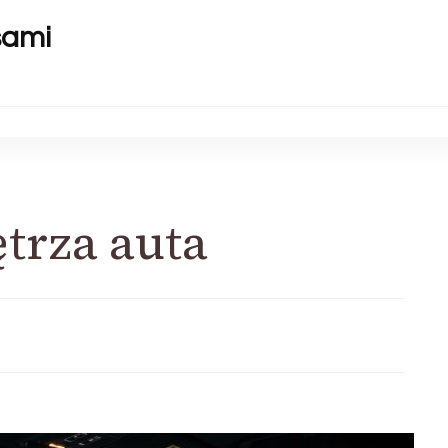
sami
trza auta